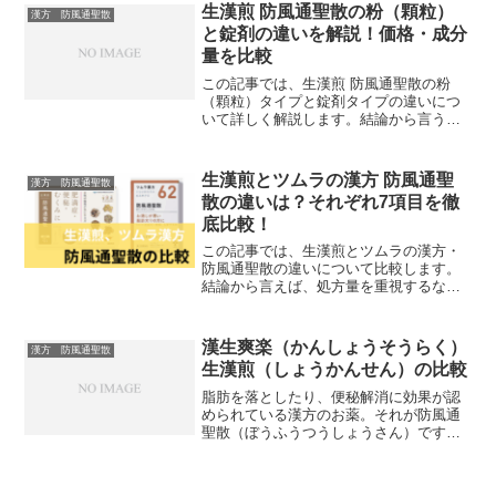
生漢煎 防風通聖散の粉（顆粒）
漢方 防風通聖散
と錠剤の違いを解説！価格・成分
量を比較
この記事では、生漢煎 防風通聖散の粉
（顆粒）タイプと錠剤タイプの違いにつ
いて詳しく解説します。結論から言う
と、効果をしっかり実感したい方には満
量処方の顆粒タイプ、飲みやすさや手軽
さを重視したい方には錠剤タイプがおす
生漢煎とツムラの漢方 防風通聖
漢方 防風通聖散
すめです。粉は生薬量が多く...
散の違いは？それぞれ7項目を徹
底比較！
この記事では、生漢煎とツムラの漢方・
防風通聖散の違いについて比較します。
結論から言えば、処方量を重視するなら
生漢煎、手にいれやすさを求めるならツ
ムラがおすすめです。生漢煎は有効成分
を満量配合しており、ダイエットや体質
漢生爽楽（かんしょうそうらく）
漢方 防風通聖散
改善を本格的に考えている...
生漢煎（しょうかんせん）の比較
脂肪を落としたり、便秘解消に効果が認
められている漢方のお薬。それが防風通
聖散（ぼうふうつうしょうさん）です。
漢方の防風通聖散は、各社で販売されて
います。今、ネット通販で人気の生漢煎
（しょうかんせん）と漢生爽楽（かんし