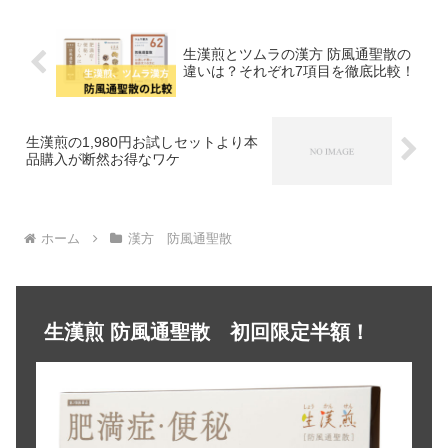
ょうそうらく）について比...
生漢煎とツムラの漢方 防風通聖散の
違いは？それぞれ7項目を徹底比較！
生漢煎の1,980円お試しセットより本
品購入が断然お得なワケ
ホーム
漢方 防風通聖散
生漢煎 防風通聖散 初回限定半額！